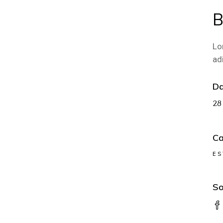
B
Lo
ad
Da
28
Ca
E
So