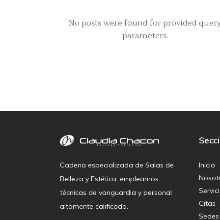
No posts were found for provided quer
parameters.
Secc
Inicio
Cadena especializada de Salas de
Nosot
Belleza y Estética, empleamos
Servic
técnicas de vanguardia y personal
Citas
altamente calificado.
Sedes